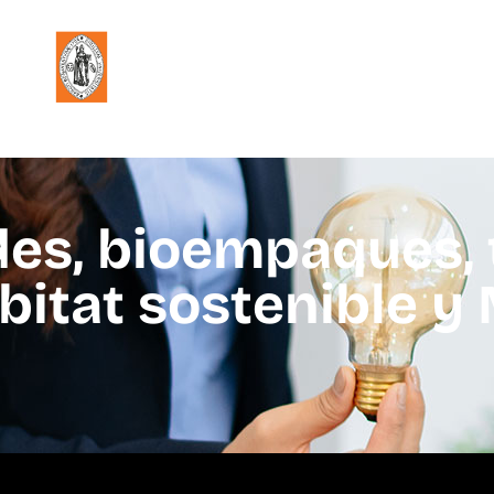
des, bioempaques,
ábitat sostenible 