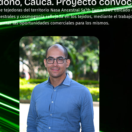
dono, Cauca. Proyecto convoc
 de tejedoras del territorio Nasa Ancestral Sa’th Tama Kiwe ubicad
estrales y cosmogonía reflejada en los tejidos, mediante el trabaj
mentar las oportunidades comerciales para los mismos.