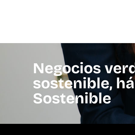
Negocios ver
sostenible, h
Sostenible