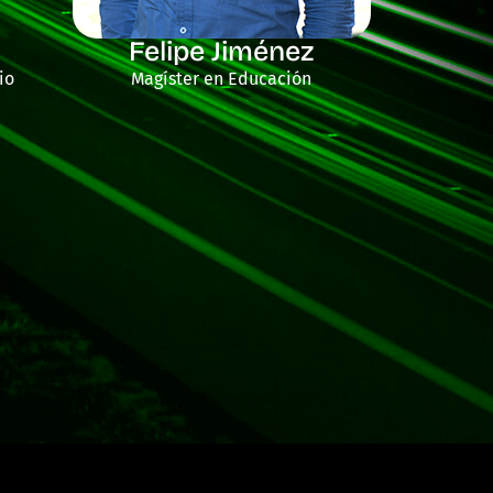
Felipe Jiménez
io
Magíster en Educación