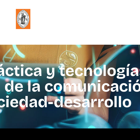
áctica y tecnología
 de la comunicació
ciedad-desarrollo